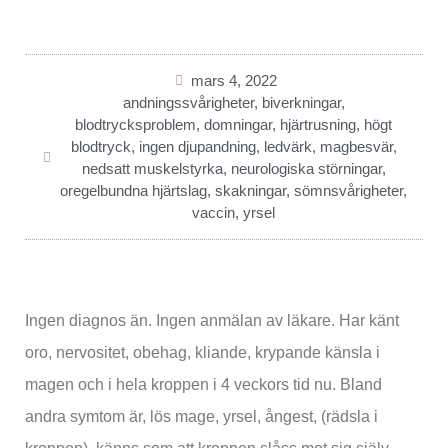
mars 4, 2022
andningssvårigheter
,
biverkningar
,
blodtrycksproblem
,
domningar
,
hjärtrusning
,
högt
blodtryck
,
ingen djupandning
,
ledvärk
,
magbesvär
,
nedsatt muskelstyrka
,
neurologiska störningar
,
oregelbundna hjärtslag
,
skakningar
,
sömnsvårigheter
,
vaccin
,
yrsel
Ingen diagnos än. Ingen anmälan av läkare. Har känt
oro, nervositet, obehag, kliande, krypande känsla i
magen och i hela kroppen i 4 veckors tid nu. Bland
andra symtom är, lös mage, yrsel, ångest, (rädsla i