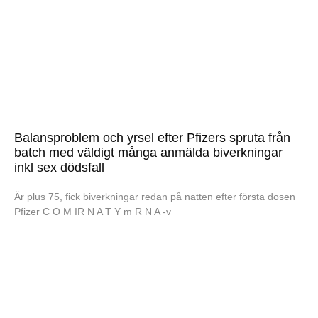
Balansproblem och yrsel efter Pfizers spruta från
batch med väldigt många anmälda biverkningar
inkl sex dödsfall
Är plus 75, fick biverkningar redan på natten efter första dosen
Pfizer C O M IR N A T Y m R N A -v