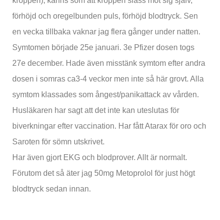
kroppen), känns som att kroppen slåss mot sig själv,
förhöjd och oregelbunden puls, förhöjd blodtryck. Sen
en vecka tillbaka vaknar jag flera gånger under natten.
Symtomen började 25e januari. 3e Pfizer dosen togs
27e december. Hade även misstänk symtom efter andra
dosen i somras ca3-4 veckor men inte så här grovt. Alla
symtom klassades som ångest/panikattack av vården.
Husläkaren har sagt att det inte kan uteslutas för
biverkningar efter vaccination. Har fått Atarax för oro och
Saroten för sömn utskrivet.
Har även gjort EKG och blodprover. Allt är normalt.
Förutom det så äter jag 50mg Metoprolol för just högt
blodtryck sedan innan.