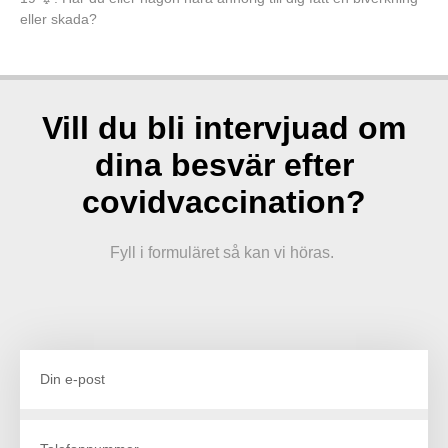
eller skada?
Vill du bli intervjuad om
dina besvär efter
covidvaccination?
Fyll i formuläret så kan vi höras.