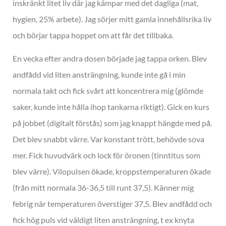
inskränkt litet liv där jag kämpar med det dagliga (mat,
hygien, 25% arbete). Jag sörjer mitt gamla innehållsrika liv
och börjar tappa hoppet om att får det tillbaka.
En vecka efter andra dosen började jag tappa orken. Blev
andfådd vid liten ansträngning, kunde inte gå i min
normala takt och fick svårt att koncentrera mig (glömde
saker, kunde inte hålla ihop tankarna riktigt). Gick en kurs
på jobbet (digitalt förstås) som jag knappt hängde med på.
Det blev snabbt värre. Var konstant trött, behövde sova
mer. Fick huvudvärk och lock för öronen (tinntitus som
blev värre). Vilopulsen ökade, kroppstemperaturen ökade
(från mitt normala 36-36,5 till runt 37,5). Känner mig
febrig när temperaturen överstiger 37,5. Blev andfådd och
fick hög puls vid väldigt liten ansträngning, t ex knyta