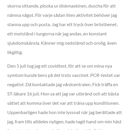
skorna sittande, plocka ur diskmaskinen, duscha för att
nämna något. För varje sådan liten aktivitet behöver jag
stanna upp och pusta. Jag har ett tryck över bröstbenet,
ett motstånd i lungorna när jag andas, en konstant
sjukdomskänsla. Känner mig nedstämd och orolig, även
likgiltig.
Den 5 juli tog jag ett covidtest, för att se om mina nya
symtom kunde bero på det trots vaccinet. PCR-testet var
negativt. Då kontaktade jag vårdcentralen. Fick träffa en
ST-läkare 16 juli. Hon sa att jag var utbränd och att bästa
sättet att komma över det var att träna upp konditionen.
Uppenbarligen hade hon inte lyssnat när jag berättade att
jag, fram tills alldeles nyligen, hade tagit hand om min häst