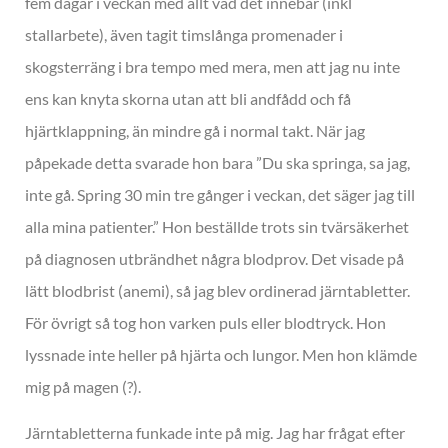
fem dagar i veckan med allt vad det innebär (inkl
stallarbete), även tagit timslånga promenader i
skogsterräng i bra tempo med mera, men att jag nu inte
ens kan knyta skorna utan att bli andfådd och få
hjärtklappning, än mindre gå i normal takt. När jag
påpekade detta svarade hon bara ”Du ska springa, sa jag,
inte gå. Spring 30 min tre gånger i veckan, det säger jag till
alla mina patienter.” Hon beställde trots sin tvärsäkerhet
på diagnosen utbrändhet några blodprov. Det visade på
lätt blodbrist (anemi), så jag blev ordinerad järntabletter.
För övrigt så tog hon varken puls eller blodtryck. Hon
lyssnade inte heller på hjärta och lungor. Men hon klämde
mig på magen (?).
Järntabletterna funkade inte på mig. Jag har frågat efter