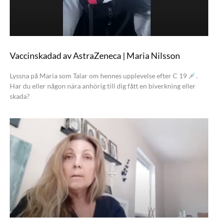
Vaccinskadad av AstraZeneca | Maria Nilsson
Lyssna på Maria som Talar om hennes upplevelse efter C 19
.
Har du eller någon nära anhörig till dig fått en biverkning eller
skada?