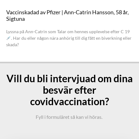
Vaccinskadad av Pfizer | Ann-Catrin Hansson, 58 år,
Sigtuna
Lyssna på Ann-Catrin som Talar om hennes upplevelse efter C 19
. Har du eller någon nära anhörig till dig fått en biverkning eller
skada?
Vill du bli intervjuad om dina
besvär efter
covidvaccination?
Fyll i formuläret så kan vi höras.