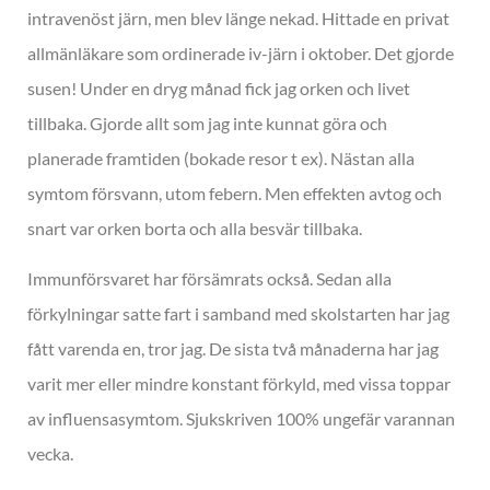
intravenöst järn, men blev länge nekad. Hittade en privat
allmänläkare som ordinerade iv-järn i oktober. Det gjorde
susen! Under en dryg månad fick jag orken och livet
tillbaka. Gjorde allt som jag inte kunnat göra och
planerade framtiden (bokade resor t ex). Nästan alla
symtom försvann, utom febern. Men effekten avtog och
snart var orken borta och alla besvär tillbaka.
Immunförsvaret har försämrats också. Sedan alla
förkylningar satte fart i samband med skolstarten har jag
fått varenda en, tror jag. De sista två månaderna har jag
varit mer eller mindre konstant förkyld, med vissa toppar
av influensasymtom. Sjukskriven 100% ungefär varannan
vecka.