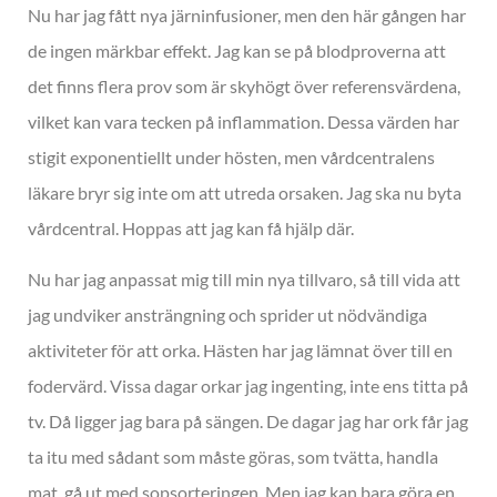
Nu har jag fått nya järninfusioner, men den här gången har
de ingen märkbar effekt. Jag kan se på blodproverna att
det finns flera prov som är skyhögt över referensvärdena,
vilket kan vara tecken på inflammation. Dessa värden har
stigit exponentiellt under hösten, men vårdcentralens
läkare bryr sig inte om att utreda orsaken. Jag ska nu byta
vårdcentral. Hoppas att jag kan få hjälp där.
Nu har jag anpassat mig till min nya tillvaro, så till vida att
jag undviker ansträngning och sprider ut nödvändiga
aktiviteter för att orka. Hästen har jag lämnat över till en
fodervärd. Vissa dagar orkar jag ingenting, inte ens titta på
tv. Då ligger jag bara på sängen. De dagar jag har ork får jag
ta itu med sådant som måste göras, som tvätta, handla
mat, gå ut med sopsorteringen. Men jag kan bara göra en