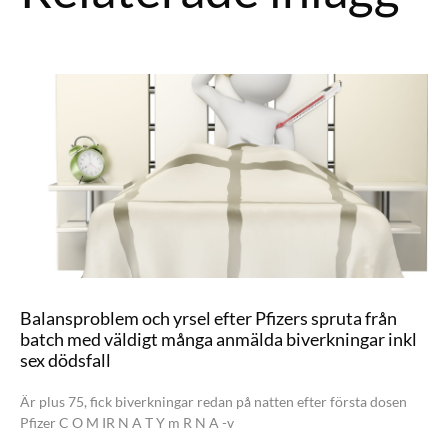
Balansproblem och yrsel efter Pfizers spruta från
batch med väldigt många anmälda biverkningar inkl
sex dödsfall
Är plus 75, fick biverkningar redan på natten efter första dosen
Pfizer C O M IR N A T Y m R N A -v