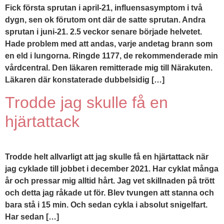
Fick första sprutan i april-21, influensasymptom i två
dygn, sen ok förutom ont där de satte sprutan. Andra
sprutan i juni-21. 2.5 veckor senare började helvetet.
Hade problem med att andas, varje andetag brann som
en eld i lungorna. Ringde 1177, de rekommenderade min
vårdcentral. Den läkaren remitterade mig till Närakuten.
Läkaren där konstaterade dubbelsidig […]
Trodde jag skulle få en
hjärtattack
Trodde helt allvarligt att jag skulle få en hjärtattack när
jag cyklade till jobbet i december 2021. Har cyklat många
år och pressar mig alltid hårt. Jag vet skillnaden på trött
och detta jag råkade ut för. Blev tvungen att stanna och
bara stå i 15 min. Och sedan cykla i absolut snigelfart.
Har sedan […]