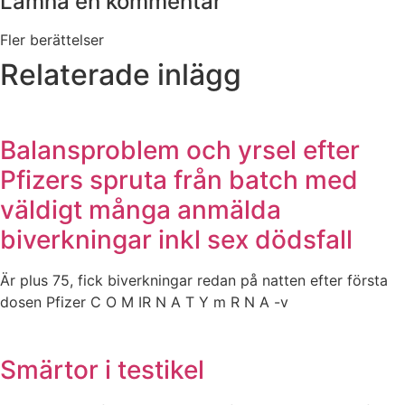
Lämna en kommentar
Fler berättelser
Relaterade inlägg
Balansproblem och yrsel efter
Pfizers spruta från batch med
väldigt många anmälda
biverkningar inkl sex dödsfall
Är plus 75, fick biverkningar redan på natten efter första
dosen Pfizer C O M IR N A T Y m R N A -v
Smärtor i testikel