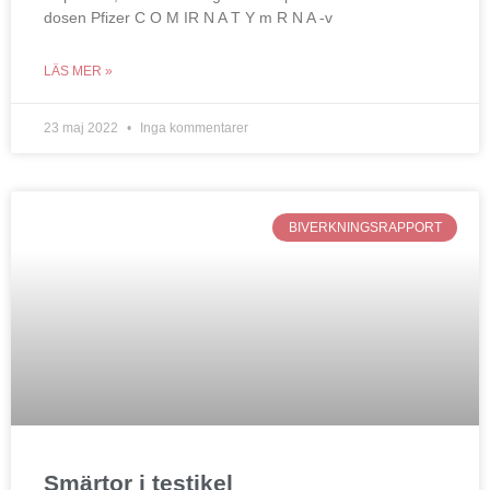
dosen Pfizer C O M IR N A T Y m R N A -v
LÄS MER »
23 maj 2022
Inga kommentarer
BIVERKNINGSRAPPORT
Smärtor i testikel