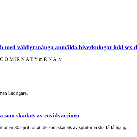
tch med väldigt många anmälda biverkningar inkl sex d
izer C O M IR N A T Y m R N A -v
men lindrigare.
lla som skadats av covidvaccinen
tionen 30 april för att de som skadats av sprutorna ska få få hjälp,