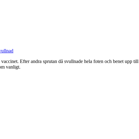
vullnad
ll vaccinet. Efter andra sprutan då svullnade hela foten och benet upp ti
om vanligt.