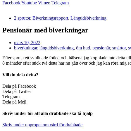
Facebook
Youtube
Vimeo
Telegram
2 sprutor
,
Biverkningsrapport
,
Långtidsbiverkning
Pensionär med biverkningar
mars 10, 2022
biverkningar
,
långtidsbiverkning
,
öm hud
,
pensionär
,
smärtor
,
s
Efter spruta ett svullnade fotled och hälsena jag kopplade inte detta ti
8 månader efter stick två detta har nu gått över och jag kan röra mig s
Vill du dela detta?
Dela på Facebook
Dela på Twitter
Telegram
Dela på Mejl
Skriv under för att alla drabbade ska få hjälp
Skriv under uppropet om vård för drabbade