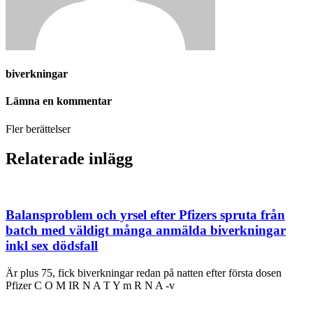
biverkningar
Lämna en kommentar
Fler berättelser
Relaterade inlägg
Balansproblem och yrsel efter Pfizers spruta från
batch med väldigt många anmälda biverkningar
inkl sex dödsfall
Är plus 75, fick biverkningar redan på natten efter första dosen
Pfizer C O M IR N A T Y m R N A -v