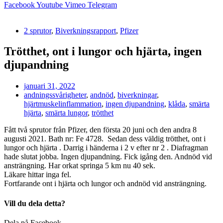
Facebook
Youtube
Vimeo
Telegram
2 sprutor
,
Biverkningsrapport
,
Pfizer
Trötthet, ont i lungor och hjärta, ingen
djupandning
januari 31, 2022
andningssvårigheter
,
andnöd
,
biverkningar
,
hjärtmuskelinflammation
,
ingen djupandning
,
klåda
,
smärta
hjärta
,
smärta lungor
,
trötthet
Fått två sprutor från Pfizer, den första 20 juni och den andra 8
augusti 2021. Bath nr: Fe 4728. Sedan dess väldig trötthet, ont i
lungor och hjärta . Darrig i händerna i 2 v efter nr 2 . Diafragman
hade slutat jobba. Ingen djupandning. Fick igång den. Andnöd vid
ansträngning. Har orkat springa 5 km nu 40 sek.
Läkare hittar inga fel.
Fortfarande ont i hjärta och lungor och andnöd vid ansträngning.
Vill du dela detta?
Dela på Facebook