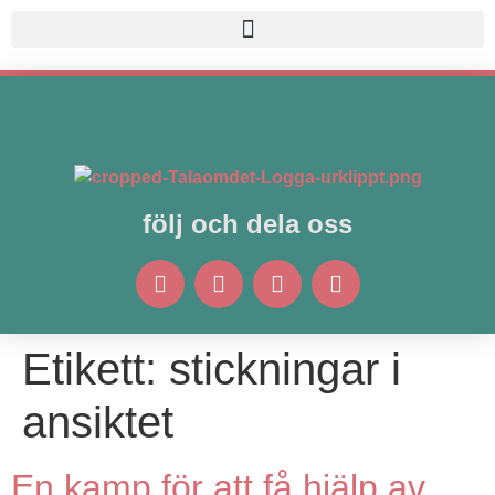
följ och dela oss
Etikett:
stickningar i
ansiktet
En kamp för att få hjälp av