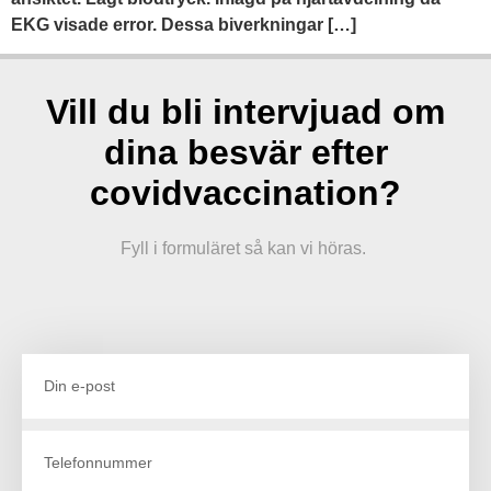
EKG visade error. Dessa biverkningar […]
Vill du bli intervjuad om
dina besvär efter
covidvaccination?
Fyll i formuläret så kan vi höras.