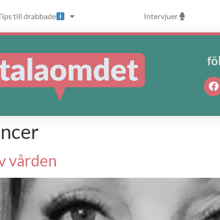
Tips till drabbade
Intervjuer
fö
ancer
av vården