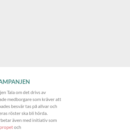
AMPANJEN
n Tala om det drivs av
ade medborgare som kräver att
ades besvär tas på allvar och
eras röster ska bli hörda.
betar även med initiativ som
propet
och