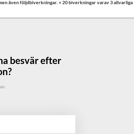
en även följdbiverkningar. + 20 biverkningar varav 3 allvarliga 
ina besvär efter
on?
ras.