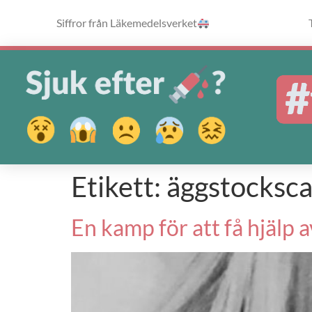
Siffror från Läkemedelsverket
Etikett:
äggstocksc
En kamp för att få hjälp 