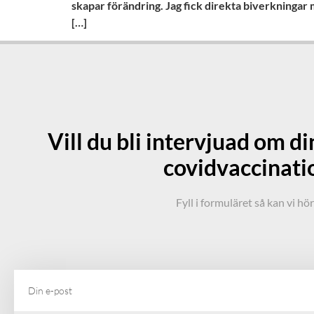
skapar förändring. Jag fick direkta biverkningar m
[…]
Vill du bli intervjuad om d
covidvaccinati
Fyll i formuläret så kan vi hö