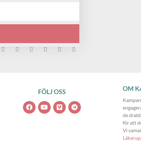
OM K
FÖLJ OSS
Kampanje
engager
de drabb
för att d
Vi samar
Läkarup