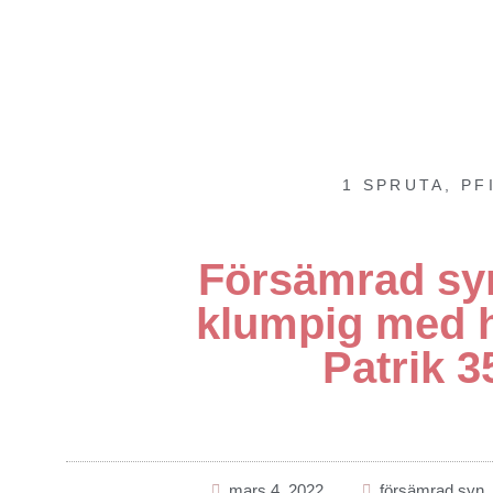
1 SPRUTA
,
PF
Försämrad syn
klumpig med 
Patrik 3
mars 4, 2022
försämrad syn
,