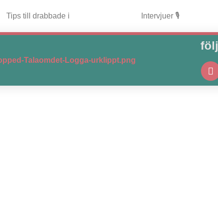
Tips till drabbade ℹ️
Intervjuer 🎙️
föl