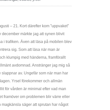
augusti – 21. Kort därefter kom ”uppvaket”
 av december märkte jag att synen blivit
na i trafiken. Även att läsa på mobilen blev
entrera sig. Som att läsa när man är
ig och klumpig med händerna, framförallt
h allmänt avdomnad. Anstränger jag mig så
e slappnar av. Ungefär som när man har
a dagen. Yrsel förekommer och allmän
illit för vården är minimal efter vad man
t framöver om problemen blir värre eller
n magkänsla säger att sprutan har något