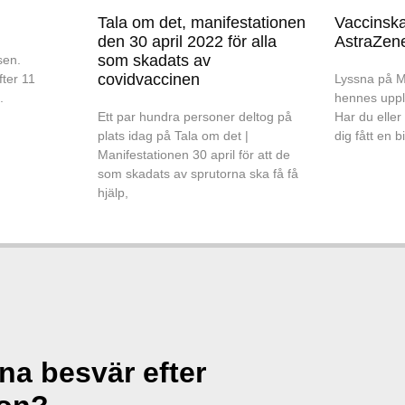
Tala om det, manifestationen
Vaccinsk
den 30 april 2022 för alla
AstraZene
som skadats av
sen.
covidvaccinen
ter 11
Lyssna på M
.
hennes uppl
Ett par hundra personer deltog på
Har du eller
plats idag på Tala om det |
dig fått en 
Manifestationen 30 april för att de
som skadats av sprutorna ska få få
hjälp,
ina besvär efter