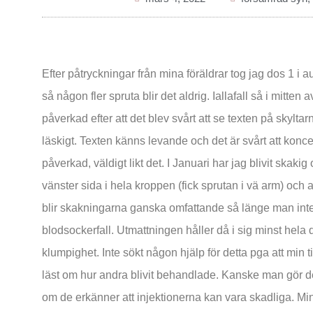
Efter påtryckningar från mina föräldrar tog jag dos 1 i 
så någon fler spruta blir det aldrig. Iallafall så i mitten
påverkad efter att det blev svårt att se texten på skyltar
läskigt. Texten känns levande och det är svårt att konc
påverkad, väldigt likt det. I Januari har jag blivit skak
vänster sida i hela kroppen (fick sprutan i vä arm) oc
blir skakningarna ganska omfattande så länge man int
blodsockerfall. Utmattningen håller då i sig minst hel
klumpighet. Inte sökt någon hjälp för detta pga att min t
läst om hur andra blivit behandlade. Kanske man gör de
om de erkänner att injektionerna kan vara skadliga. Mi