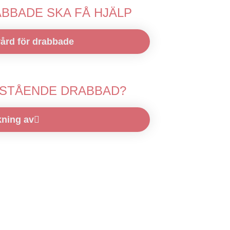
ABBADE SKA FÅ HJÄLP
ård för drabbade
RSTÅENDE DRABBAD?
kning av