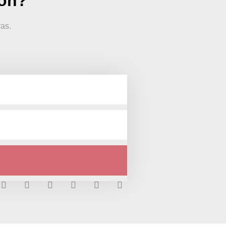
ion?
ras.