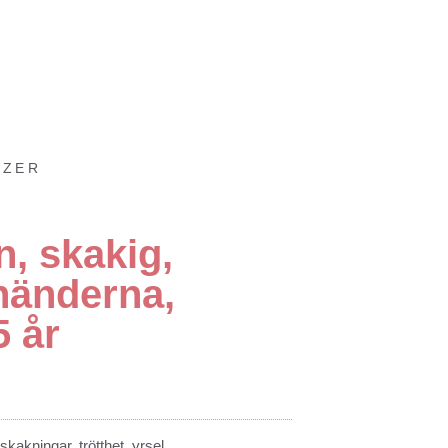
IZER
, skakig,
händerna,
5 år
skakningar
,
trötthet
,
yrsel