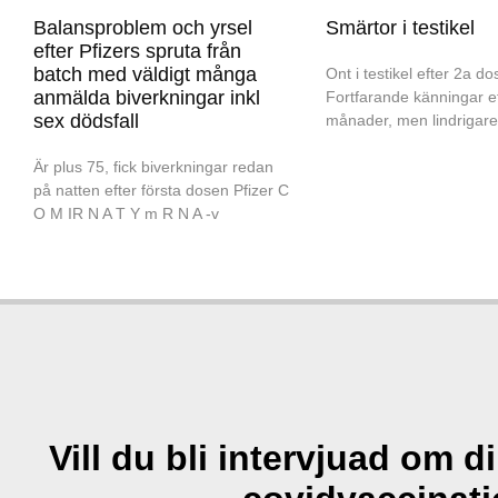
Balansproblem och yrsel
Smärtor i testikel
efter Pfizers spruta från
batch med väldigt många
Ont i testikel efter 2a do
anmälda biverkningar inkl
Fortfarande känningar ef
sex dödsfall
månader, men lindrigare
Är plus 75, fick biverkningar redan
på natten efter första dosen Pfizer C
O M IR N A T Y m R N A -v
Vill du bli intervjuad om d