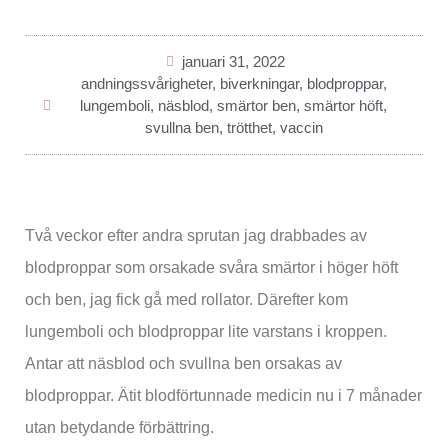
januari 31, 2022
andningssvårigheter
,
biverkningar
,
blodproppar
,
lungemboli
,
näsblod
,
smärtor ben
,
smärtor höft
,
svullna ben
,
trötthet
,
vaccin
Två veckor efter andra sprutan jag drabbades av
blodproppar som orsakade svåra smärtor i höger höft
och ben, jag fick gå med rollator. Därefter kom
lungemboli och blodproppar lite varstans i kroppen.
Antar att näsblod och svullna ben orsakas av
blodproppar. Ätit blodförtunnade medicin nu i 7 månader
utan betydande förbättring.