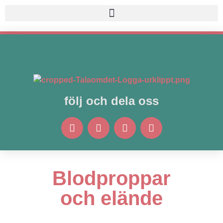
följ och dela oss
2 SPRUTOR
,
BIVERKNINGSRAPPORT
,
MODERNA
Blodproppar
och elände