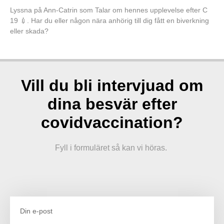
Lyssna på Ann-Catrin som Talar om hennes upplevelse efter C
19 💉. Har du eller någon nära anhörig till dig fått en biverkning
eller skada?
Vill du bli intervjuad om
dina besvär efter
covidvaccination?
Fyll i formuläret så kan vi höras.