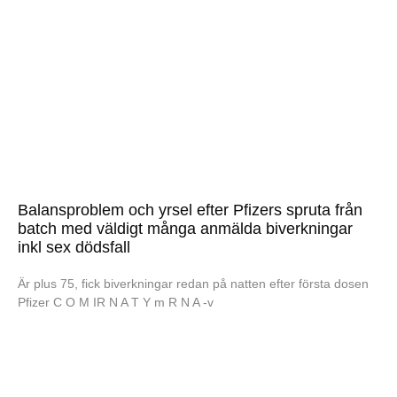
Balansproblem och yrsel efter Pfizers spruta från
batch med väldigt många anmälda biverkningar
inkl sex dödsfall
Är plus 75, fick biverkningar redan på natten efter första dosen
Pfizer C O M IR N A T Y m R N A -v